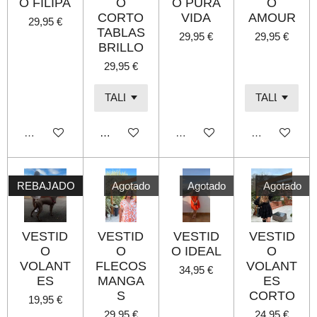
O FILIPA
O
O PURA
O
CORTO
VIDA
AMOUR
29,95 €
TABLAS
29,95 €
29,95 €
BRILLO
29,95 €
Agotado
Añadir al carrito
Agotado
Agotado
REBAJADO
Agotado
Agotado
Agotado
VESTID
VESTID
VESTID
VESTID
O
O
O IDEAL
O
VOLANT
FLECOS
VOLANT
34,95 €
ES
MANGA
ES
S
CORTO
19,95 €
29,95 €
24,95 €