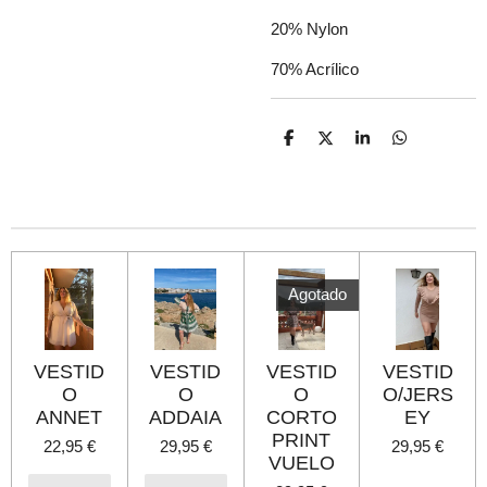
20% Nylon
70% Acrílico
C
C
C
C
o
o
o
o
m
m
m
m
p
p
p
p
a
a
a
a
r
r
r
r
t
t
t
t
i
i
i
i
r
r
r
r
Agotado
VESTID
VESTID
VESTID
VESTID
O
O
O
O/JERS
ANNET
ADDAIA
CORTO
EY
PRINT
22,95 €
29,95 €
29,95 €
VUELO