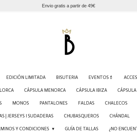
Envio gratis a partir de 49€
EDICIÓN LIMITADA
BISUTERIA
EVENTOS💄
ACCE
LLORCA
CÁPSULA MENORCA
CÁPSULA IBIZA
CÁPSULA
S
MONOS
PANTALONES
FALDAS
CHALECOS
S | JERSEYS I SUDADERAS
CHUBASQUEROS
CHÁNDAL
MINOS Y CONDICIONES
GUÍA DE TALLAS
¿NO ENCUEN