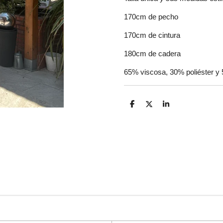
170cm de pecho
170cm de cintura
180cm de cadera
65% viscosa, 30% poliéster y
C
C
C
o
o
o
m
m
m
p
p
p
a
a
a
r
r
r
t
t
t
i
i
i
r
r
r