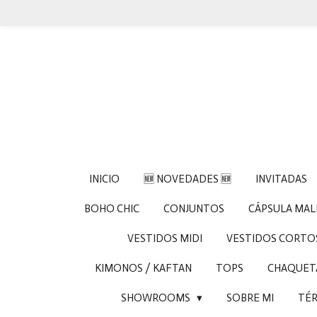
Ir
al
contenido
principal
INICIO
🆕 NOVEDADES 🆕
INVITADAS
BOHO CHIC
CONJUNTOS
CÁPSULA MA
VESTIDOS MIDI
VESTIDOS CORTO
KIMONOS / KAFTAN
TOPS
CHAQUETA
SHOWROOMS
SOBRE MI
TÉR