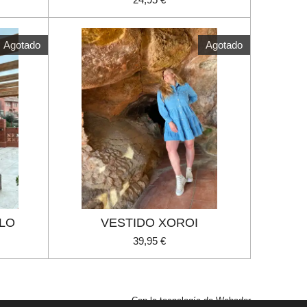
Agotado
Agotado
ELO
VESTIDO XOROI
39,95 €
Con la tecnología de
Webador