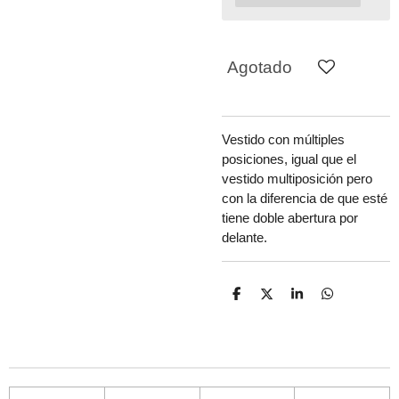
Agotado
Vestido con múltiples
posiciones, igual que el
vestido multiposición pero
con la diferencia de que esté
tiene doble abertura por
delante.
C
C
C
C
o
o
o
o
m
m
m
m
p
p
p
p
a
a
a
a
r
r
r
r
t
t
t
t
i
i
i
i