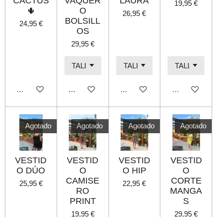
CACTUS
VAQUER
LAURA
19,95 €
🌵
O
26,95 €
BOLSILL
24,95 €
OS
29,95 €
Añadir al carrito
Añadir al carrito
Añadir al carrito
Agotado
Agotado
Agotado
Agotado
Agotado
VESTID
VESTID
VESTID
VESTID
O DÚO
O
O HIP
O
CAMISE
CORTE
25,95 €
22,95 €
RO
MANGA
PRINT
S
19,95 €
29,95 €