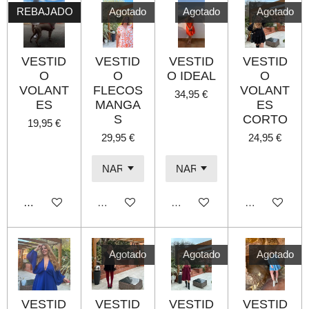
REBAJADO
Agotado
Agotado
Agotado
VESTID
VESTID
VESTID
VESTID
O
O
O IDEAL
O
VOLANT
FLECOS
VOLANT
34,95 €
ES
MANGA
ES
S
CORTO
19,95 €
29,95 €
24,95 €
Añadir al carrito
Agotado
Agotado
Agotado
Agotado
Agotado
Agotado
VESTID
VESTID
VESTID
VESTID