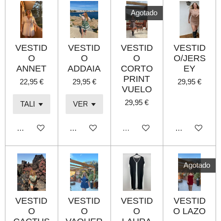
r
r
r
r
Agotado
VESTID
VESTID
VESTID
VESTID
O
O
O
O/JERS
ANNET
ADDAIA
CORTO
EY
PRINT
22,95 €
29,95 €
29,95 €
VUELO
29,95 €
Añadir al carrito
Añadir al carrito
Agotado
Añadir al carri
Agotado
VESTID
VESTID
VESTID
VESTID
O
O
O
O LAZO