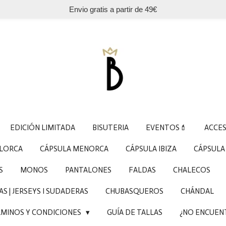
Envio gratis a partir de 49€
EDICIÓN LIMITADA
BISUTERIA
EVENTOS💄
ACCE
LLORCA
CÁPSULA MENORCA
CÁPSULA IBIZA
CÁPSULA
S
MONOS
PANTALONES
FALDAS
CHALECOS
S | JERSEYS I SUDADERAS
CHUBASQUEROS
CHÁNDAL
MINOS Y CONDICIONES
GUÍA DE TALLAS
¿NO ENCUEN