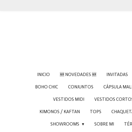
Ir
al
contenido
principal
INICIO
🆕 NOVEDADES 🆕
INVITADAS
BOHO CHIC
CONJUNTOS
CÁPSULA MA
VESTIDOS MIDI
VESTIDOS CORTO
KIMONOS / KAFTAN
TOPS
CHAQUETA
SHOWROOMS
SOBRE MI
TÉR