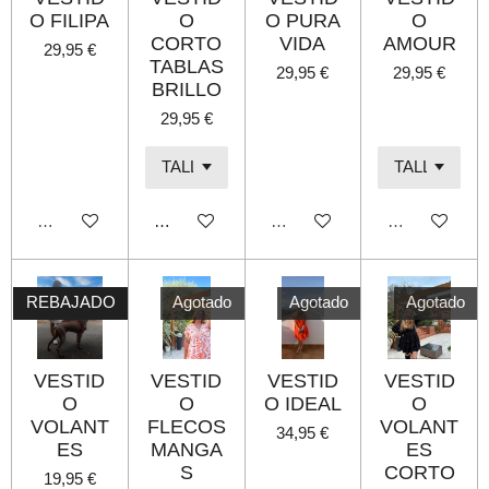
O FILIPA
O
O PURA
O
CORTO
VIDA
AMOUR
29,95 €
TABLAS
29,95 €
29,95 €
BRILLO
29,95 €
Agotado
Añadir al carrito
Agotado
Agotado
REBAJADO
Agotado
Agotado
Agotado
VESTID
VESTID
VESTID
VESTID
O
O
O IDEAL
O
VOLANT
FLECOS
VOLANT
34,95 €
ES
MANGA
ES
S
CORTO
19,95 €