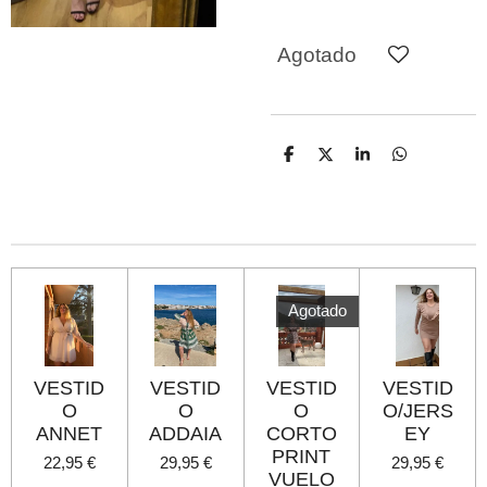
Agotado
C
C
C
C
o
o
o
o
m
m
m
m
p
p
p
p
a
a
a
a
r
r
r
r
t
t
t
t
i
i
i
i
r
r
r
r
Agotado
VESTID
VESTID
VESTID
VESTID
O
O
O
O/JERS
ANNET
ADDAIA
CORTO
EY
PRINT
22,95 €
29,95 €
29,95 €
VUELO