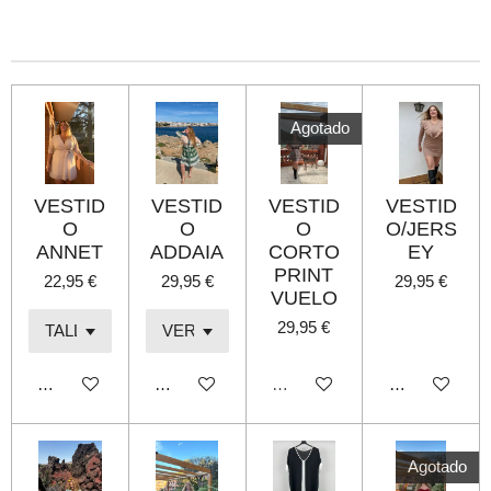
m
m
m
m
p
p
p
p
a
a
a
a
r
r
r
r
t
t
t
t
i
i
i
i
r
r
r
r
Agotado
VESTID
VESTID
VESTID
VESTID
O
O
O
O/JERS
ANNET
ADDAIA
CORTO
EY
PRINT
22,95 €
29,95 €
29,95 €
VUELO
29,95 €
Añadir al carrito
Añadir al carrito
Agotado
Añadir al carri
Agotado