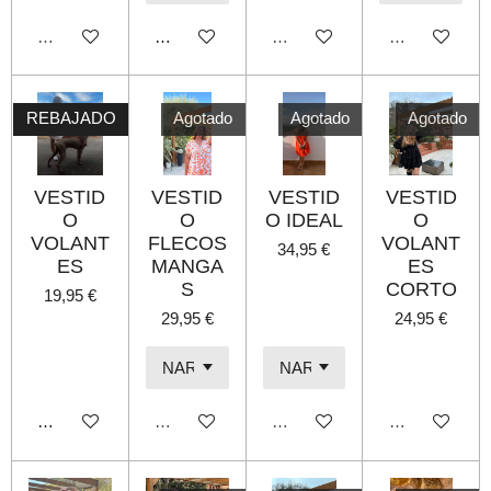
Agotado
Añadir al carrito
Agotado
Agotado
REBAJADO
Agotado
Agotado
Agotado
VESTID
VESTID
VESTID
VESTID
O
O
O IDEAL
O
VOLANT
FLECOS
VOLANT
34,95 €
ES
MANGA
ES
S
CORTO
19,95 €
29,95 €
24,95 €
Añadir al carrito
Agotado
Agotado
Agotado