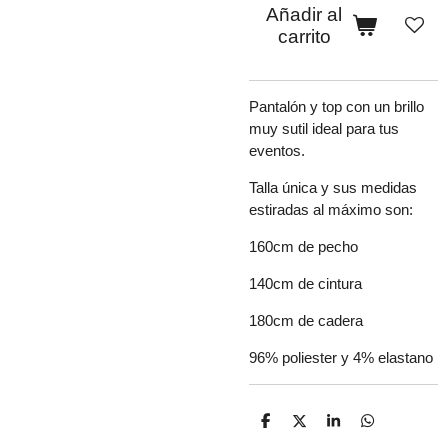
Añadir al
carrito
Pantalón y top con un brillo
muy sutil ideal para tus
eventos.
Talla única y sus medidas
estiradas al máximo son:
160cm de pecho
140cm de cintura
180cm de cadera
96% poliester y 4% elastano
C
C
C
C
o
o
o
o