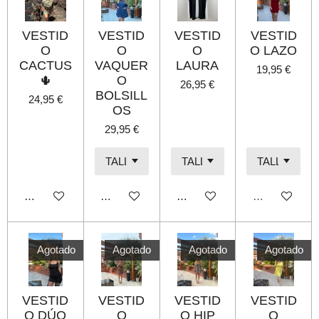
VESTID
VESTID
VESTID
VESTID
O
O
O
O LAZO
CACTUS
VAQUER
LAURA
19,95 €
🌵
O
26,95 €
BOLSILL
24,95 €
OS
29,95 €
Añadir al carrito
Añadir al carrito
Añadir al carrito
Agotado
Agotado
Agotado
Agotado
Agotado
VESTID
VESTID
VESTID
VESTID
O DÚO
O
O HIP
O