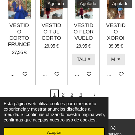
Agotado
Agotado
Agotado
VESTID
VESTID
VESTID
VESTID
O
O TUL
O FLOR
O
CORTO
CORTO
VUELO
XOROI
FRUNCE
29,95 €
29,95 €
39,95 €
27,95 €
Añadir al carrito
Agotado
Agotado
Agotado
1
2
3
4
L© 2022 B shop
Esta página web utiliza cookies para mejorar tu
experiencia y mostrar anuncios diseñados a
Con la tecnología de
Webador
medida. Si continúas utilizando nuestra página web,
confirmas que aceptas nuestro uso de cookies.
Aceptar
Correo electrónico
Instagram
WhatsApp