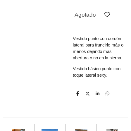
Agotado
Vestido punto con cordón
lateral para fruncirlo más o
menos dejando más
abertura o no en la pierna.
Vestido básico punto con
toque lateral sexy.
C
C
C
C
o
o
o
o
m
m
m
m
p
p
p
p
a
a
a
a
r
r
r
r
t
t
t
t
i
i
i
i
r
r
r
r