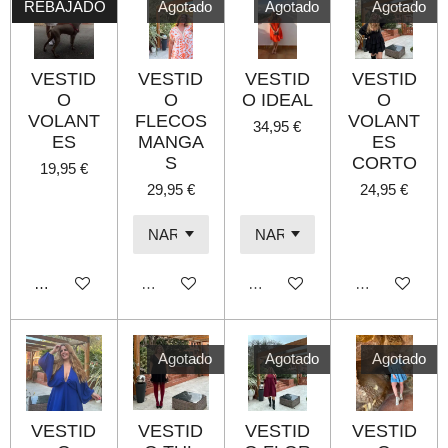
REBAJADO
Agotado
Agotado
Agotado
VESTID
VESTID
VESTID
VESTID
O
O
O IDEAL
O
VOLANT
FLECOS
VOLANT
34,95 €
ES
MANGA
ES
S
CORTO
19,95 €
29,95 €
24,95 €
Añadir al carrito
Agotado
Agotado
Agotado
Agotado
Agotado
Agotado
VESTID
VESTID
VESTID
VESTID