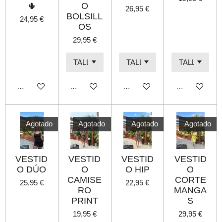
🌵
O
26,95 €
BOLSILL
24,95 €
OS
29,95 €
Añadir al carrito
Añadir al carrito
Añadir al carrito
Agotado
Agotado
Agotado
Agotado
Agotado
VESTID
VESTID
VESTID
VESTID
O DÚO
O
O HIP
O
CAMISE
CORTE
25,95 €
22,95 €
RO
MANGA
PRINT
S
19,95 €
29,95 €