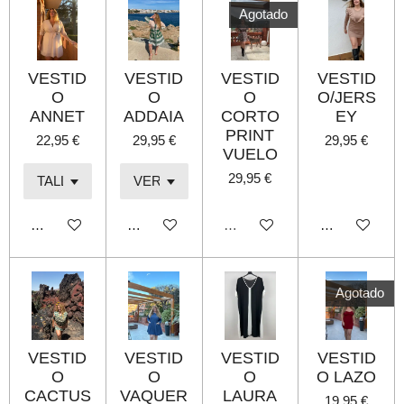
Agotado
VESTID
VESTID
VESTID
VESTID
O
O
O
O/JERS
ANNET
ADDAIA
CORTO
EY
PRINT
22,95 €
29,95 €
29,95 €
VUELO
29,95 €
Añadir al carrito
Añadir al carrito
Agotado
Añadir al carri
Agotado
VESTID
VESTID
VESTID
VESTID
O
O
O
O LAZO
CACTUS
VAQUER
LAURA
19,95 €