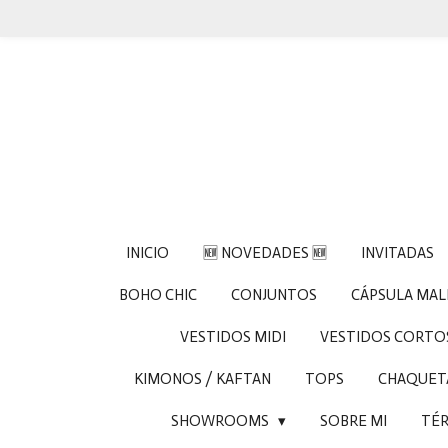
Ir
al
contenido
principal
INICIO
🆕 NOVEDADES 🆕
INVITADAS
BOHO CHIC
CONJUNTOS
CÁPSULA MA
VESTIDOS MIDI
VESTIDOS CORTO
KIMONOS / KAFTAN
TOPS
CHAQUETA
SHOWROOMS
SOBRE MI
TÉR