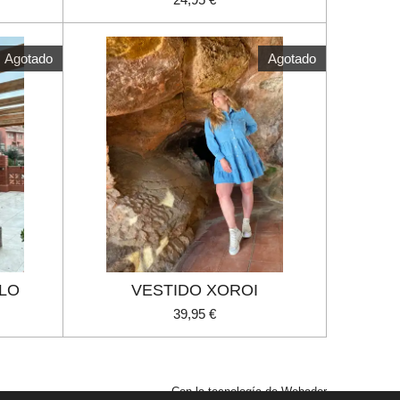
Agotado
Agotado
ELO
VESTIDO XOROI
39,95 €
Con la tecnología de
Webador