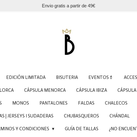
Envio gratis a partir de 49€
EDICIÓN LIMITADA
BISUTERIA
EVENTOS💄
ACCE
LLORCA
CÁPSULA MENORCA
CÁPSULA IBIZA
CÁPSULA
S
MONOS
PANTALONES
FALDAS
CHALECOS
S | JERSEYS I SUDADERAS
CHUBASQUEROS
CHÁNDAL
MINOS Y CONDICIONES
GUÍA DE TALLAS
¿NO ENCUEN