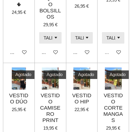
🌵
O
26,95 €
BOLSILL
24,95 €
OS
29,95 €
Añadir al carrito
Añadir al carrito
Añadir al carrito
Agotado
Agotado
Agotado
Agotado
Agotado
VESTID
VESTID
VESTID
VESTID
O DÚO
O
O HIP
O
CAMISE
CORTE
25,95 €
22,95 €
RO
MANGA
PRINT
S
19,95 €
29,95 €