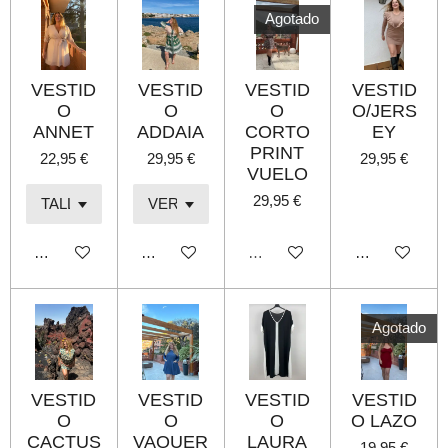
r
r
r
r
Agotado
VESTID
VESTID
VESTID
VESTID
O
O
O
O/JERS
ANNET
ADDAIA
CORTO
EY
PRINT
22,95 €
29,95 €
29,95 €
VUELO
29,95 €
Añadir al carrito
Añadir al carrito
Agotado
Añadir al carri
Agotado
VESTID
VESTID
VESTID
VESTID
O
O
O
O LAZO
CACTUS
VAQUER
LAURA
19,95 €