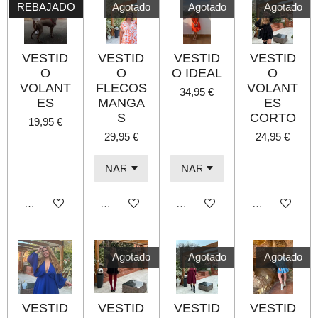
REBAJADO
Agotado
Agotado
Agotado
VESTID
VESTID
VESTID
VESTID
O
O
O IDEAL
O
VOLANT
FLECOS
VOLANT
34,95 €
ES
MANGA
ES
S
CORTO
19,95 €
29,95 €
24,95 €
Añadir al carrito
Agotado
Agotado
Agotado
Agotado
Agotado
Agotado
VESTID
VESTID
VESTID
VESTID