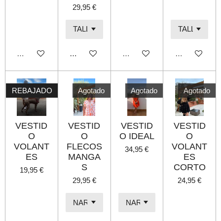
29,95 €
Agotado
Añadir al carrito
Agotado
Agotado
REBAJADO
Agotado
Agotado
Agotado
VESTID
VESTID
VESTID
VESTID
O
O
O IDEAL
O
VOLANT
FLECOS
VOLANT
34,95 €
ES
MANGA
ES
S
CORTO
19,95 €
29,95 €
24,95 €