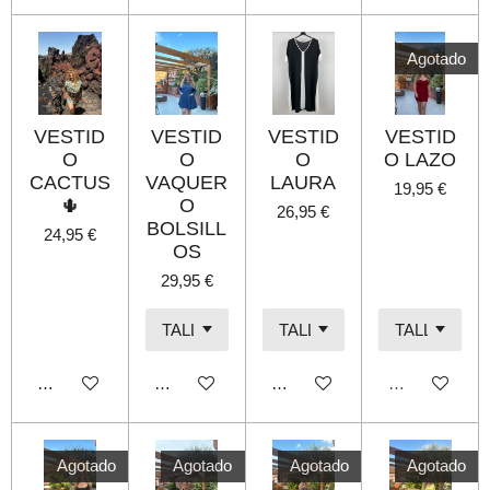
Agotado
VESTID
VESTID
VESTID
VESTID
O
O
O
O LAZO
CACTUS
VAQUER
LAURA
19,95 €
🌵
O
26,95 €
BOLSILL
24,95 €
OS
29,95 €
Añadir al carrito
Añadir al carrito
Añadir al carrito
Agotado
Agotado
Agotado
Agotado
Agotado