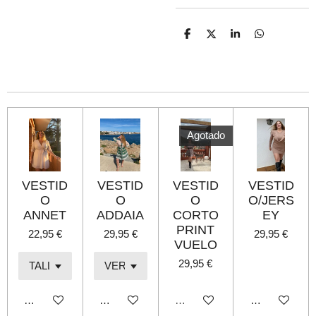
C
C
C
C
o
o
o
o
m
m
m
m
p
p
p
p
a
a
a
a
r
r
r
r
t
t
t
t
i
i
i
i
r
r
r
r
Agotado
VESTID
VESTID
VESTID
VESTID
O
O
O
O/JERS
ANNET
ADDAIA
CORTO
EY
PRINT
22,95 €
29,95 €
29,95 €
VUELO
29,95 €
Añadir al carrito
Añadir al carrito
Agotado
Añadir al carri