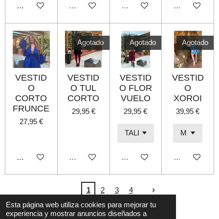
Añadir al carrito
Agotado
Agotado
Agotado
Agotado
Agotado
Agotado
VESTID
VESTID
VESTID
VESTID
O
O TUL
O FLOR
O
CORTO
CORTO
VUELO
XOROI
FRUNCE
29,95 €
29,95 €
39,95 €
27,95 €
Añadir al carrito
Agotado
Agotado
Agotado
1
2
3
4
L© 2022 B shop
Esta página web utiliza cookies para mejorar tu
experiencia y mostrar anuncios diseñados a
Con la tecnología de
Webador