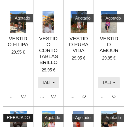
Agotado
Agotado
Agotado
VESTID
VESTID
VESTID
VESTID
O FILIPA
O
O PURA
O
CORTO
VIDA
AMOUR
29,95 €
TABLAS
29,95 €
29,95 €
BRILLO
29,95 €
Agotado
Añadir al carrito
Agotado
Agotado
REBAJADO
Agotado
Agotado
Agotado