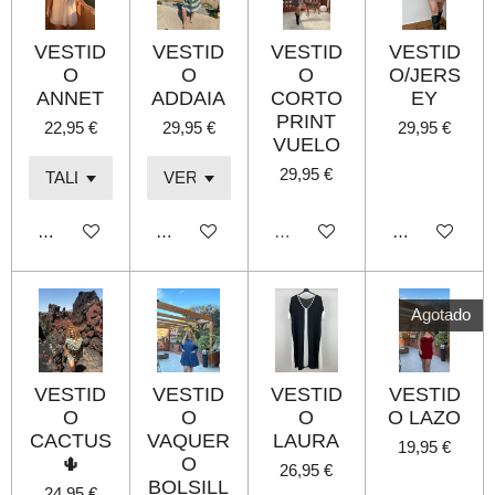
VESTID
VESTID
VESTID
VESTID
O
O
O
O/JERS
ANNET
ADDAIA
CORTO
EY
PRINT
22,95 €
29,95 €
29,95 €
VUELO
29,95 €
Añadir al carrito
Añadir al carrito
Agotado
Añadir al carri
Agotado
VESTID
VESTID
VESTID
VESTID
O
O
O
O LAZO
CACTUS
VAQUER
LAURA
19,95 €
🌵
O
26,95 €
BOLSILL
24,95 €