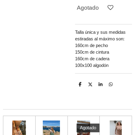
Agotado
Talla única y sus medidas
estiradas al máximo son:
160cm de pecho
150cm de cintura
160cm de cadera
100x100 algodón
C
C
C
C
o
o
o
o
m
m
m
m
p
p
p
p
a
a
a
a
r
r
r
r
t
t
t
t
i
i
i
i
r
r
r
r
Agotado