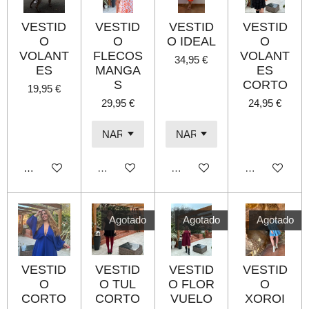
VESTID
VESTID
VESTID
VESTID
O
O
O IDEAL
O
VOLANT
FLECOS
VOLANT
34,95 €
ES
MANGA
ES
S
CORTO
19,95 €
29,95 €
24,95 €
Añadir al carrito
Agotado
Agotado
Agotado
Agotado
Agotado
Agotado
VESTID
VESTID
VESTID
VESTID
O
O TUL
O FLOR
O
CORTO
CORTO
VUELO
XOROI