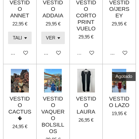
VESTID
VESTID
VESTID
VESTID
O
O
O
O/JERS
ANNET
ADDAIA
CORTO
EY
PRINT
22,95 €
29,95 €
29,95 €
VUELO
29,95 €
Añadir al carrito
Añadir al carrito
Agotado
Añadir al carri
Agotado
VESTID
VESTID
VESTID
VESTID
O
O
O
O LAZO
CACTUS
VAQUER
LAURA
19,95 €
🌵
O
26,95 €
BOLSILL
24,95 €
OS