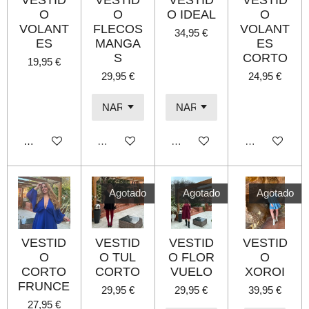
VESTID
VESTID
VESTID
VESTID
O
O
O IDEAL
O
VOLANT
FLECOS
VOLANT
34,95 €
ES
MANGA
ES
S
CORTO
19,95 €
29,95 €
24,95 €
Añadir al carrito
Agotado
Agotado
Agotado
Agotado
Agotado
Agotado
VESTID
VESTID
VESTID
VESTID
O
O TUL
O FLOR
O
CORTO
CORTO
VUELO
XOROI
FRUNCE
29,95 €
29,95 €
39,95 €
27,95 €