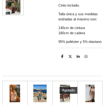
Cinto incluido.
Talla única y sus medidas
estiradas al máximo son:
140cm de cintura
180cm de cadera
95% poliéster y 5% elastano
C
C
C
C
o
o
o
o
m
m
m
m
p
p
p
p
a
a
a
a
r
r
r
r
t
t
t
t
i
i
i
i
r
r
r
r
Agotado