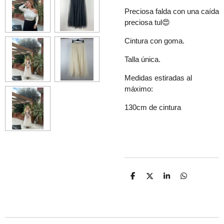
Preciosa falda con una caída
preciosa tul😍
Cintura con goma.
Talla única.
Medidas estiradas al
máximo:
130cm de cintura
C
C
C
C
o
o
o
o
m
m
m
m
p
p
p
p
a
a
a
a
r
r
r
r
t
t
t
t