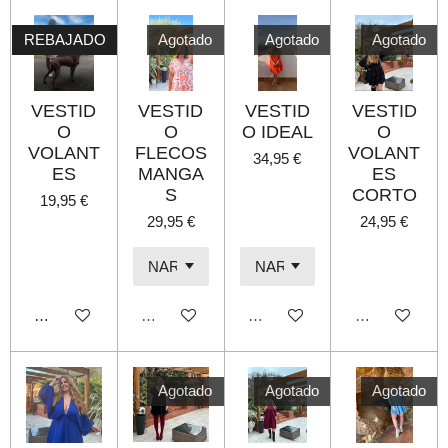
REBAJADO
Agotado
Agotado
Agotado
VESTID
VESTID
VESTID
VESTID
O
O
O IDEAL
O
VOLANT
FLECOS
VOLANT
34,95 €
ES
MANGA
ES
S
CORTO
19,95 €
29,95 €
24,95 €
Añadir al carrito
Agotado
Agotado
Agotado
Agotado
Agotado
Agotado