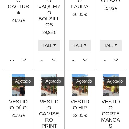
O
O
O
O LAZO
CACTUS
VAQUER
LAURA
19,95 €
🌵
O
26,95 €
BOLSILL
24,95 €
OS
29,95 €
Añadir al carrito
Añadir al carrito
Añadir al carrito
Agotado
Agotado
Agotado
Agotado
Agotado
VESTID
VESTID
VESTID
VESTID
O DÚO
O
O HIP
O
CAMISE
CORTE
25,95 €
22,95 €
RO
MANGA
PRINT
S