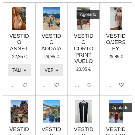
i
i
i
i
r
r
r
r
Agotado
VESTID
VESTID
VESTID
VESTID
O
O
O
O/JERS
ANNET
ADDAIA
CORTO
EY
PRINT
22,95 €
29,95 €
29,95 €
VUELO
29,95 €
Añadir al carrito
Añadir al carrito
Agotado
Añadir al carri
Agotado
VESTID
VESTID
VESTID
VESTID