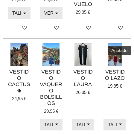
VUELO
29,95 €
Añadir al carrito
Añadir al carrito
Agotado
Añadir al carri
Agotado
VESTID
VESTID
VESTID
VESTID
O
O
O
O LAZO
CACTUS
VAQUER
LAURA
19,95 €
🌵
O
26,95 €
BOLSILL
24,95 €
OS
29,95 €