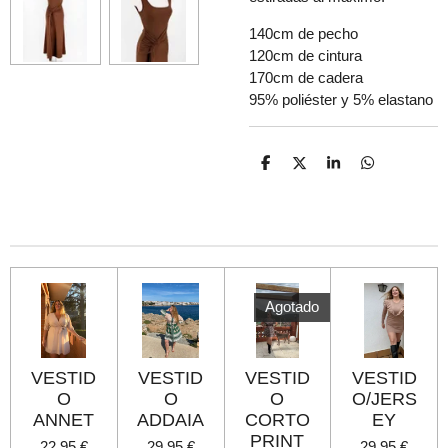
140cm de pecho
120cm de cintura
170cm de cadera
95% poliéster y 5% elastano
C
C
C
C
o
o
o
o
m
m
m
m
p
p
p
p
a
a
a
a
r
r
r
r
t
t
t
t
i
i
i
i
r
r
r
r
Agotado
VESTID
VESTID
VESTID
VESTID
O
O
O
O/JERS
ANNET
ADDAIA
CORTO
EY
PRINT
22,95 €
29,95 €
29,95 €