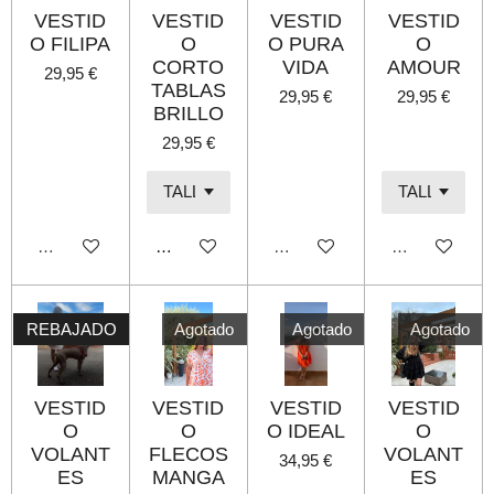
VESTID
VESTID
VESTID
VESTID
O FILIPA
O
O PURA
O
CORTO
VIDA
AMOUR
29,95 €
TABLAS
29,95 €
29,95 €
BRILLO
29,95 €
Agotado
Añadir al carrito
Agotado
Agotado
REBAJADO
Agotado
Agotado
Agotado
VESTID
VESTID
VESTID
VESTID
O
O
O IDEAL
O
VOLANT
FLECOS
VOLANT
34,95 €
ES
MANGA
ES