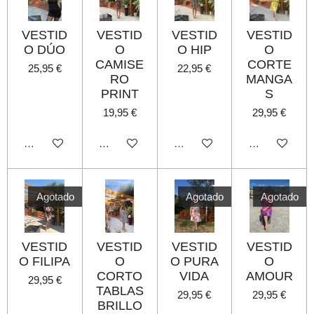
VESTID
VESTID
VESTID
VESTID
O DÚO
O
O HIP
O
CAMISE
CORTE
25,95 €
22,95 €
RO
MANGA
PRINT
S
19,95 €
29,95 €
Agotado
Agotado
Agotado
Agotado
Agotado
Agotado
Agotado
VESTID
VESTID
VESTID
VESTID
O FILIPA
O
O PURA
O
CORTO
VIDA
AMOUR
29,95 €
TABLAS
29,95 €
29,95 €
BRILLO