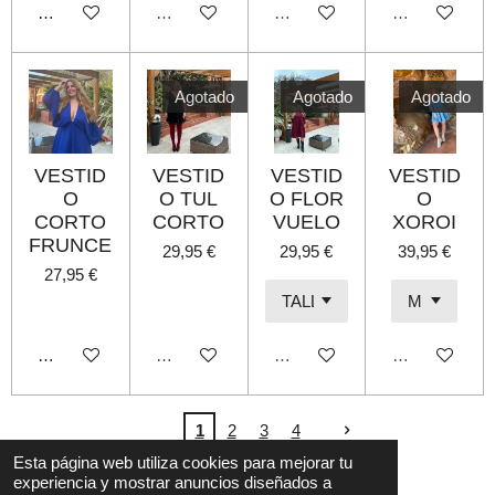
Añadir al carrito
Agotado
Agotado
Agotado
Agotado
Agotado
Agotado
VESTID
VESTID
VESTID
VESTID
O
O TUL
O FLOR
O
CORTO
CORTO
VUELO
XOROI
FRUNCE
29,95 €
29,95 €
39,95 €
27,95 €
Añadir al carrito
Agotado
Agotado
Agotado
1
2
3
4
L© 2022 B shop
Esta página web utiliza cookies para mejorar tu
experiencia y mostrar anuncios diseñados a
Con la tecnología de
Webador