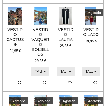
Agotado
VESTID
VESTID
VESTID
VESTID
O
O
O
O LAZO
CACTUS
VAQUER
LAURA
19,95 €
🌵
O
26,95 €
BOLSILL
24,95 €
OS
29,95 €
Añadir al carrito
Añadir al carrito
Añadir al carrito
Agotado
Agotado
Agotado
Agotado
Agotado