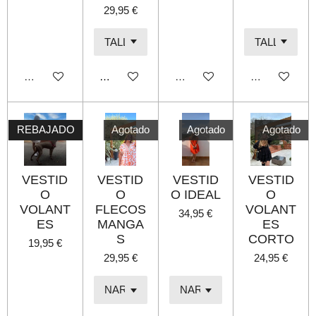
29,95 €
Agotado
Añadir al carrito
Agotado
Agotado
REBAJADO
Agotado
Agotado
Agotado
VESTID
VESTID
VESTID
VESTID
O
O
O IDEAL
O
VOLANT
FLECOS
VOLANT
34,95 €
ES
MANGA
ES
S
CORTO
19,95 €
29,95 €
24,95 €