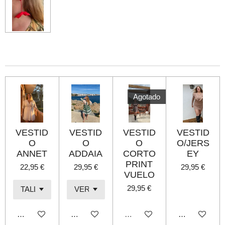
i
i
i
i
r
r
r
r
Agotado
VESTID
VESTID
VESTID
VESTID
O
O
O
O/JERS
ANNET
ADDAIA
CORTO
EY
PRINT
22,95 €
29,95 €
29,95 €
VUELO
29,95 €
Añadir al carrito
Añadir al carrito
Agotado
Añadir al carri