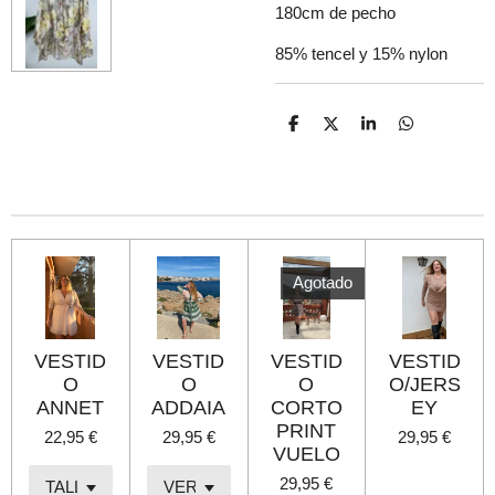
180cm de pecho
85% tencel y 15% nylon
C
C
C
C
o
o
o
o
m
m
m
m
p
p
p
p
a
a
a
a
r
r
r
r
t
t
t
t
i
i
i
i
r
r
r
r
Agotado
VESTID
VESTID
VESTID
VESTID
O
O
O
O/JERS
ANNET
ADDAIA
CORTO
EY
PRINT
22,95 €
29,95 €
29,95 €
VUELO
29,95 €