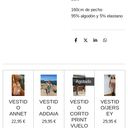
160cm de pecho
95% algodón y 5% elastano
C
C
C
C
o
o
o
o
m
m
m
m
p
p
p
p
a
a
a
a
r
r
r
r
t
t
t
t
i
i
i
i
r
r
r
r
Agotado
VESTID
VESTID
VESTID
VESTID
O
O
O
O/JERS
ANNET
ADDAIA
CORTO
EY
PRINT
22,95 €
29,95 €
29,95 €
VUELO