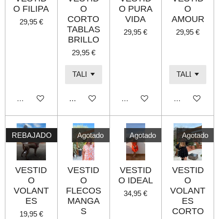
O FILIPA
O
O PURA
O
CORTO
VIDA
AMOUR
29,95 €
TABLAS
29,95 €
29,95 €
BRILLO
29,95 €
Agotado
Añadir al carrito
Agotado
Agotado
REBAJADO
Agotado
Agotado
Agotado
VESTID
VESTID
VESTID
VESTID
O
O
O IDEAL
O
VOLANT
FLECOS
VOLANT
34,95 €
ES
MANGA
ES
S
CORTO
19,95 €