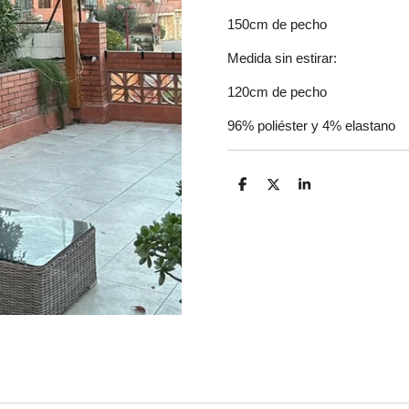
150cm de pecho
Medida sin estirar:
120cm de pecho
96% poliéster y 4% elastano
C
C
C
o
o
o
m
m
m
p
p
p
a
a
a
r
r
r
t
t
t
i
i
i
r
r
r