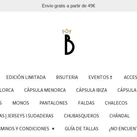
Envio gratis a partir de 49€
EDICIÓN LIMITADA
BISUTERIA
EVENTOS💄
ACCE
LLORCA
CÁPSULA MENORCA
CÁPSULA IBIZA
CÁPSULA
S
MONOS
PANTALONES
FALDAS
CHALECOS
S | JERSEYS I SUDADERAS
CHUBASQUEROS
CHÁNDAL
MINOS Y CONDICIONES
GUÍA DE TALLAS
¿NO ENCUEN