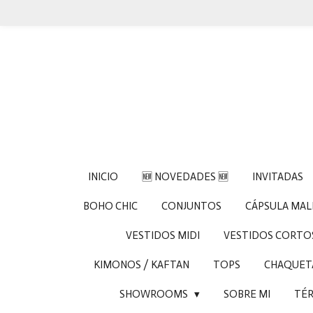
Ir
al
contenido
principal
INICIO
🆕 NOVEDADES 🆕
INVITADAS
BOHO CHIC
CONJUNTOS
CÁPSULA MA
VESTIDOS MIDI
VESTIDOS CORTO
KIMONOS / KAFTAN
TOPS
CHAQUETA
SHOWROOMS
SOBRE MI
TÉR