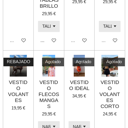
29,95 €
29,95 €
BRILLO
29,95 €
Agotado
Añadir al carrito
Agotado
Agotado
REBAJADO
Agotado
Agotado
Agotado
VESTID
VESTID
VESTID
VESTID
O
O
O IDEAL
O
VOLANT
FLECOS
VOLANT
34,95 €
ES
MANGA
ES
S
CORTO
19,95 €
29,95 €
24,95 €