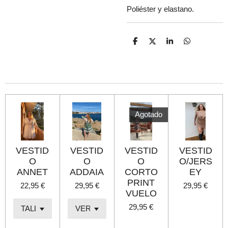
Poliéster y elastano.
C
C
C
C
o
o
o
o
m
m
m
m
p
p
p
p
a
a
a
a
r
r
r
r
t
t
t
t
i
i
i
i
r
r
r
r
Agotado
VESTID
VESTID
VESTID
VESTID
O
O
O
O/JERS
ANNET
ADDAIA
CORTO
EY
PRINT
22,95 €
29,95 €
29,95 €
VUELO
29,95 €