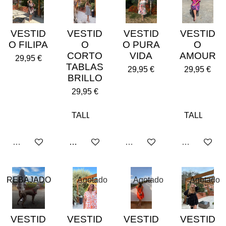
VESTID
VESTID
VESTID
VESTID
O FILIPA
O
O PURA
O
CORTO
VIDA
AMOUR
29,95 €
TABLAS
29,95 €
29,95 €
BRILLO
29,95 €
Agotado
Añadir al carrito
Agotado
Agotado
REBAJADO
Agotado
Agotado
Agotado
VESTID
VESTID
VESTID
VESTID