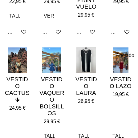
22,95 €
29,95 €
29,95 €
VUELO
29,95 €
Añadir al carrito
Añadir al carrito
Agotado
Añadir al car
Agotado
VESTID
VESTID
VESTID
VESTID
O
O
O
O LAZO
CACTUS
VAQUER
LAURA
19,95 €
🌵
O
26,95 €
BOLSILL
24,95 €
OS
29,95 €