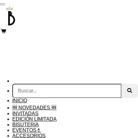
Ir
al
contenido
principal
INICIO
🆕 NOVEDADES 🆕
INVITADAS
EDICIÓN LIMITADA
BISUTERIA
EVENTOS💄
ACCESORIOS