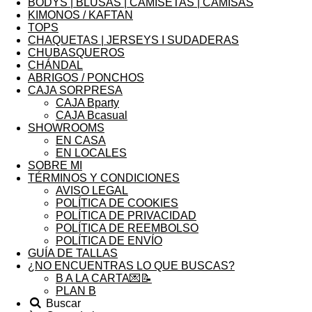
BODYS | BLUSAS | CAMISETAS | CAMISAS
KIMONOS / KAFTAN
TOPS
CHAQUETAS | JERSEYS I SUDADERAS
CHUBASQUEROS
CHÁNDAL
ABRIGOS / PONCHOS
CAJA SORPRESA
CAJA Bparty
CAJA Bcasual
SHOWROOMS
EN CASA
EN LOCALES
SOBRE MI
TÉRMINOS Y CONDICIONES
AVISO LEGAL
POLÍTICA DE COOKIES
POLÍTICA DE PRIVACIDAD
POLÍTICA DE REEMBOLSO
POLÍTICA DE ENVÍO
GUÍA DE TALLAS
¿NO ENCUENTRAS LO QUE BUSCAS?
B A LA CARTA💌📝
PLAN B
Buscar