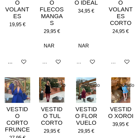
O
O
O IDEAL
O
VOLANT
FLECOS
VOLANT
34,95 €
ES
MANGA
ES
S
CORTO
19,95 €
29,95 €
24,95 €
Añadir al carrito
Agotado
Agotado
Agotado
Agotado
Agotado
Agotado
VESTID
VESTID
VESTID
VESTID
O
O TUL
O FLOR
O XOROI
CORTO
CORTO
VUELO
39,95 €
FRUNCE
29,95 €
29,95 €
27,95 €