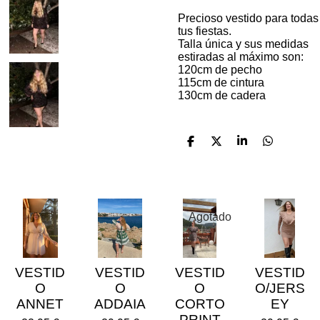
Precioso vestido para todas
tus fiestas.
Talla única y sus medidas
estiradas al máximo son:
120cm de pecho
115cm de cintura
130cm de cadera
C
C
C
C
o
o
o
o
m
m
m
m
p
p
p
p
a
a
a
a
r
r
r
r
t
t
t
t
Agotado
i
i
i
i
r
r
r
r
VESTID
VESTID
VESTID
VESTID
O
O
O
O/JERS
ANNET
ADDAIA
CORTO
EY
PRINT