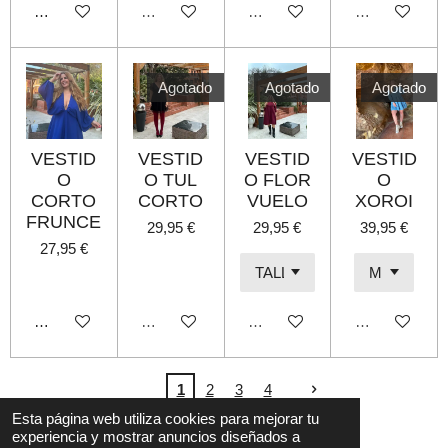
Añadir al carrito
Agotado
Agotado
Agotado
Agotado
Agotado
Agotado
VESTID
VESTID
VESTID
VESTID
O
O TUL
O FLOR
O
CORTO
CORTO
VUELO
XOROI
FRUNCE
29,95 €
29,95 €
39,95 €
27,95 €
Añadir al carrito
Agotado
Agotado
Agotado
1
2
3
4
L© 2022 B shop
Esta página web utiliza cookies para mejorar tu
experiencia y mostrar anuncios diseñados a
Con la tecnología de
Webador