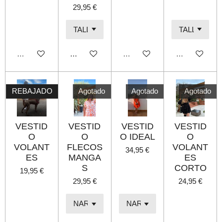
29,95 €
Agotado
Añadir al carrito
Agotado
Agotado
REBAJADO
Agotado
Agotado
Agotado
VESTID
VESTID
VESTID
VESTID
O
O
O IDEAL
O
VOLANT
FLECOS
VOLANT
34,95 €
ES
MANGA
ES
S
CORTO
19,95 €
29,95 €
24,95 €