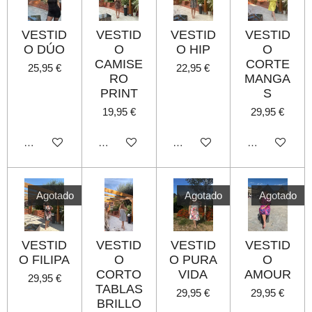
VESTID
VESTID
VESTID
VESTID
O DÚO
O
O HIP
O
CAMISE
CORTE
25,95 €
22,95 €
RO
MANGA
PRINT
S
19,95 €
29,95 €
Agotado
Agotado
Agotado
Agotado
Agotado
Agotado
Agotado
VESTID
VESTID
VESTID
VESTID
O FILIPA
O
O PURA
O
CORTO
VIDA
AMOUR
29,95 €
TABLAS
29,95 €
29,95 €
BRILLO