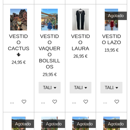
Agotado
VESTID
VESTID
VESTID
VESTID
O
O
O
O LAZO
CACTUS
VAQUER
LAURA
19,95 €
🌵
O
26,95 €
BOLSILL
24,95 €
OS
29,95 €
Añadir al carrito
Añadir al carrito
Añadir al carrito
Agotado
Agotado
Agotado
Agotado
Agotado