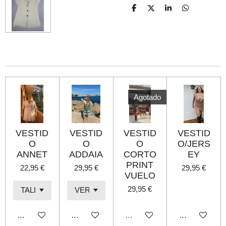
C
C
C
C
o
o
o
o
m
m
m
m
p
p
p
p
a
a
a
a
r
r
r
r
t
t
t
t
i
i
i
i
r
r
r
r
Agotado
VESTID
VESTID
VESTID
VESTID
O
O
O
O/JERS
ANNET
ADDAIA
CORTO
EY
PRINT
22,95 €
29,95 €
29,95 €
VUELO
29,95 €
Añadir al carrito
Añadir al carrito
Agotado
Añadir al carri