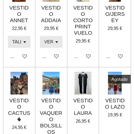
VESTID
VESTID
VESTID
VESTID
O
O
O
O/JERS
ANNET
ADDAIA
CORTO
EY
PRINT
22,95 €
29,95 €
29,95 €
VUELO
29,95 €
Añadir al carrito
Añadir al carrito
Agotado
Añadir al carri
Agotado
VESTID
VESTID
VESTID
VESTID
O
O
O
O LAZO
CACTUS
VAQUER
LAURA
19,95 €
🌵
O
26,95 €
BOLSILL
24,95 €
OS