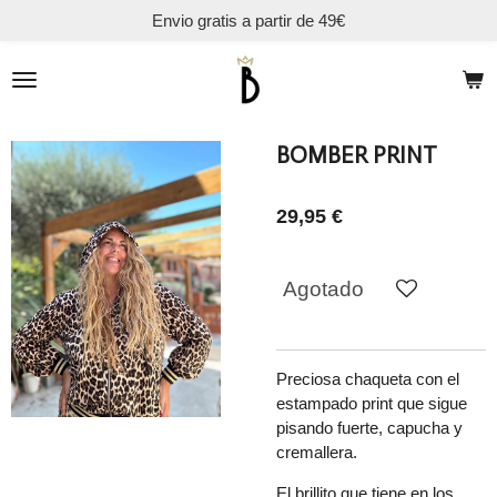
Envio gratis a partir de 49€
Ir
al
contenido
principal
BOMBER PRINT
29,95 €
Agotado
Preciosa chaqueta con el
estampado print que sigue
pisando fuerte, capucha y
cremallera.
El brillito que tiene en los