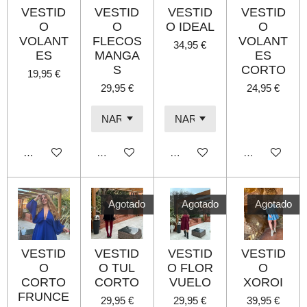
VESTID
VESTID
VESTID
VESTID
O
O
O IDEAL
O
VOLANT
FLECOS
VOLANT
34,95 €
ES
MANGA
ES
S
CORTO
19,95 €
29,95 €
24,95 €
Añadir al carrito
Agotado
Agotado
Agotado
Agotado
Agotado
Agotado
VESTID
VESTID
VESTID
VESTID
O
O TUL
O FLOR
O
CORTO
CORTO
VUELO
XOROI
FRUNCE
29,95 €
29,95 €
39,95 €