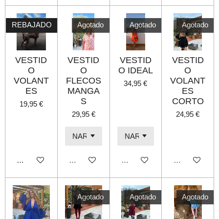
REBAJADO
Agotado
Agotado
Agotado
VESTID
VESTID
VESTID
VESTID
O
O
O IDEAL
O
VOLANT
FLECOS
VOLANT
34,95 €
ES
MANGA
ES
S
CORTO
19,95 €
29,95 €
24,95 €
Añadir al carrito
Agotado
Agotado
Agotado
Agotado
Agotado
Agotado