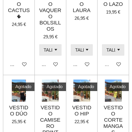
O
O
O
O LAZO
CACTUS
VAQUER
LAURA
19,95 €
🌵
O
26,95 €
BOLSILL
24,95 €
OS
29,95 €
Añadir al carrito
Añadir al carrito
Añadir al carrito
Agotado
Agotado
Agotado
Agotado
Agotado
VESTID
VESTID
VESTID
VESTID
O DÚO
O
O HIP
O
CAMISE
CORTE
25,95 €
22,95 €
RO
MANGA