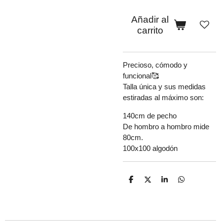
Añadir al
carrito
Precioso, cómodo y
funcional🥰
Talla única y sus medidas
estiradas al máximo son:
140cm de pecho
De hombro a hombro mide
80cm.
100x100 algodón
C
C
C
C
o
o
o
o
m
m
m
m
p
p
p
p
a
a
a
a
r
r
r
r