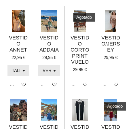
t
t
t
t
i
i
i
i
r
r
r
r
Agotado
VESTID
VESTID
VESTID
VESTID
O
O
O
O/JERS
ANNET
ADDAIA
CORTO
EY
PRINT
22,95 €
29,95 €
29,95 €
VUELO
29,95 €
Añadir al carrito
Añadir al carrito
Agotado
Añadir al carri
Agotado
VESTID
VESTID
VESTID
VESTID