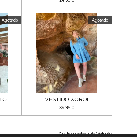
Agotado
Agotado
ELO
VESTIDO XOROI
39,95 €
Con la tecnología de
Webador