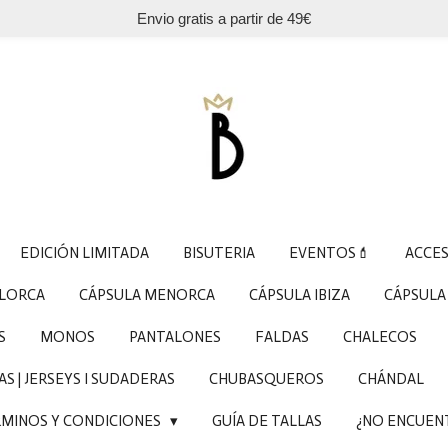
Envio gratis a partir de 49€
EDICIÓN LIMITADA
BISUTERIA
EVENTOS💄
ACCE
LLORCA
CÁPSULA MENORCA
CÁPSULA IBIZA
CÁPSULA
S
MONOS
PANTALONES
FALDAS
CHALECOS
S | JERSEYS I SUDADERAS
CHUBASQUEROS
CHÁNDAL
MINOS Y CONDICIONES
GUÍA DE TALLAS
¿NO ENCUEN