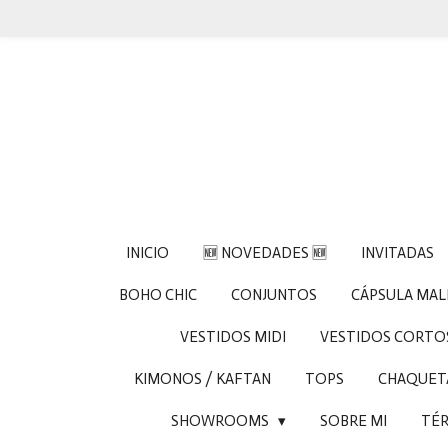
Ir
al
contenido
principal
INICIO
🆕 NOVEDADES 🆕
INVITADAS
BOHO CHIC
CONJUNTOS
CÁPSULA MA
VESTIDOS MIDI
VESTIDOS CORTO
KIMONOS / KAFTAN
TOPS
CHAQUETA
SHOWROOMS
SOBRE MI
TÉR