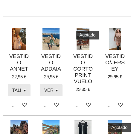
m
m
m
m
p
p
p
p
a
a
a
a
r
r
r
r
t
t
t
t
i
i
i
i
r
r
r
r
Agotado
VESTID
VESTID
VESTID
VESTID
O
O
O
O/JERS
ANNET
ADDAIA
CORTO
EY
PRINT
22,95 €
29,95 €
29,95 €
VUELO
29,95 €
Añadir al carrito
Añadir al carrito
Agotado
Añadir al carri
Agotado