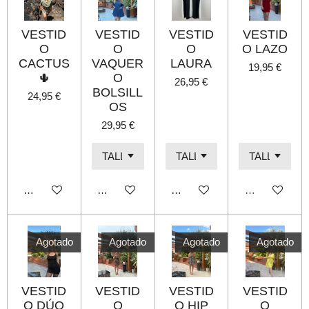
VESTID
VESTID
VESTID
VESTID
O
O
O
O LAZO
CACTUS
VAQUER
LAURA
19,95 €
🌵
O
26,95 €
BOLSILL
24,95 €
OS
29,95 €
Añadir al carrito
Añadir al carrito
Añadir al carrito
Agotado
Agotado
Agotado
Agotado
Agotado
VESTID
VESTID
VESTID
VESTID
O DÚO
O
O HIP
O