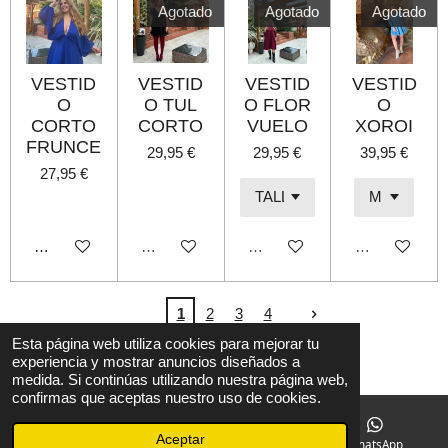
Agotado
Agotado
Agotado
VESTID
VESTID
VESTID
VESTID
O
O TUL
O FLOR
O
CORTO
CORTO
VUELO
XOROI
FRUNCE
29,95 €
29,95 €
39,95 €
27,95 €
Añadir al carrito
Agotado
Agotado
Agotado
1
2
3
4
L© 2022 B shop
Esta página web utiliza cookies para mejorar tu
experiencia y mostrar anuncios diseñados a
Con la tecnología de
Webador
medida. Si continúas utilizando nuestra página web,
confirmas que aceptas nuestro uso de cookies.
Aceptar
Correo electrónico
Instagram
WhatsApp