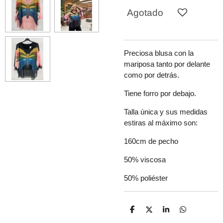
Agotado
Preciosa blusa con la
mariposa tanto por delante
como por detrás.
Tiene forro por debajo.
Talla única y sus medidas
estiras al máximo son:
160cm de pecho
50% viscosa
50% poliéster
C
C
C
C
o
o
o
o