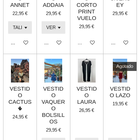
ANNET
ADDAIA
CORTO
EY
PRINT
22,95 €
29,95 €
29,95 €
VUELO
29,95 €
Añadir al carrito
Añadir al carrito
Agotado
Añadir al carri
Agotado
VESTID
VESTID
VESTID
VESTID
O
O
O
O LAZO
CACTUS
VAQUER
LAURA
19,95 €
🌵
O
26,95 €
BOLSILL
24,95 €
OS
29,95 €