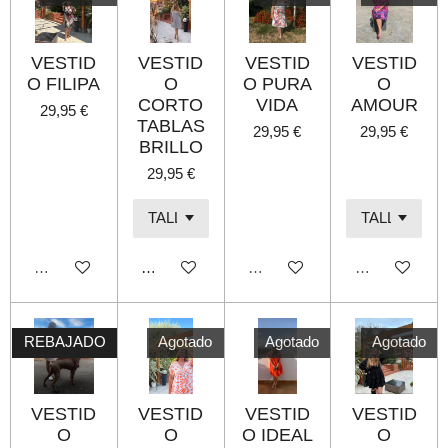
VESTID
VESTID
VESTID
VESTID
O FILIPA
O
O PURA
O
CORTO
VIDA
AMOUR
29,95 €
TABLAS
29,95 €
29,95 €
BRILLO
29,95 €
Agotado
Añadir al carrito
Agotado
Agotado
REBAJADO
Agotado
Agotado
Agotado
VESTID
VESTID
VESTID
VESTID
O
O
O IDEAL
O