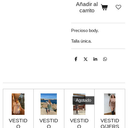
Añadir al
carrito
Precioso body.
Talla única.
C
C
C
C
o
o
o
o
m
m
m
m
p
p
p
p
a
a
a
a
r
r
r
r
t
t
t
t
i
i
i
i
r
r
r
r
Agotado
VESTID
VESTID
VESTID
VESTID
O
O
O
O/JERS