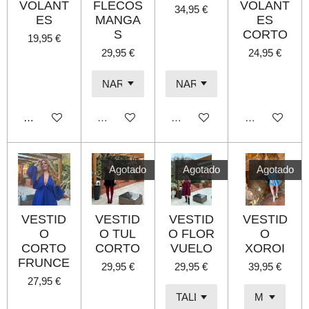
VOLANT
FLECOS
VOLANT
34,95 €
ES
MANGA
ES
S
CORTO
19,95 €
29,95 €
24,95 €
Añadir al carrito
Agotado
Agotado
Agotado
Agotado
Agotado
Agotado
VESTID
VESTID
VESTID
VESTID
O
O TUL
O FLOR
O
CORTO
CORTO
VUELO
XOROI
FRUNCE
29,95 €
29,95 €
39,95 €
27,95 €