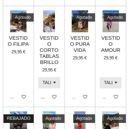
Agotado
Agotado
Agotado
VESTID
VESTID
VESTID
VESTID
O FILIPA
O
O PURA
O
CORTO
VIDA
AMOUR
29,95 €
TABLAS
29,95 €
29,95 €
BRILLO
29,95 €
Agotado
Añadir al carrito
Agotado
Agotado
REBAJADO
Agotado
Agotado
Agotado