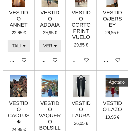
VESTID
VESTID
VESTID
VESTID
O
O
O
O/JERS
ANNET
ADDAIA
CORTO
EY
PRINT
22,95 €
29,95 €
29,95 €
VUELO
29,95 €
Añadir al carrito
Añadir al carrito
Agotado
Añadir al carri
Agotado
VESTID
VESTID
VESTID
VESTID
O
O
O
O LAZO
CACTUS
VAQUER
LAURA
19,95 €
🌵
O
26,95 €
BOLSILL
24,95 €