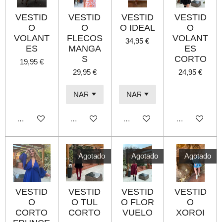
VESTID
VESTID
VESTID
VESTID
O
O
O IDEAL
O
VOLANT
FLECOS
VOLANT
34,95 €
ES
MANGA
ES
S
CORTO
19,95 €
29,95 €
24,95 €
Añadir al carrito
Agotado
Agotado
Agotado
Agotado
Agotado
Agotado
VESTID
VESTID
VESTID
VESTID
O
O TUL
O FLOR
O
CORTO
CORTO
VUELO
XOROI