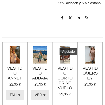
95% algodón y 5% elastano.
C
C
C
C
o
o
o
o
m
m
m
m
p
p
p
p
a
a
a
a
r
r
r
r
t
t
t
t
i
i
i
i
r
r
r
r
Agotado
VESTID
VESTID
VESTID
VESTID
O
O
O
O/JERS
ANNET
ADDAIA
CORTO
EY
PRINT
22,95 €
29,95 €
29,95 €
VUELO
29,95 €