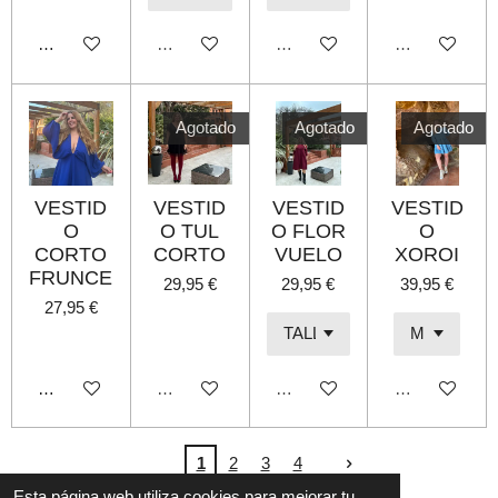
Añadir al carrito
Agotado
Agotado
Agotado
Agotado
Agotado
Agotado
VESTID
VESTID
VESTID
VESTID
O
O TUL
O FLOR
O
CORTO
CORTO
VUELO
XOROI
FRUNCE
29,95 €
29,95 €
39,95 €
27,95 €
Añadir al carrito
Agotado
Agotado
Agotado
1
2
3
4
L© 2022 B shop
Esta página web utiliza cookies para mejorar tu