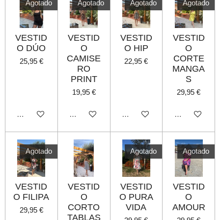
Agotado
Agotado
Agotado
Agotado
VESTID
VESTID
VESTID
VESTID
O DÚO
O
O HIP
O
CAMISE
CORTE
25,95 €
22,95 €
RO
MANGA
PRINT
S
19,95 €
29,95 €
Agotado
Agotado
Agotado
Agotado
Agotado
Agotado
Agotado
VESTID
VESTID
VESTID
VESTID
O FILIPA
O
O PURA
O
CORTO
VIDA
AMOUR
29,95 €
TABLAS