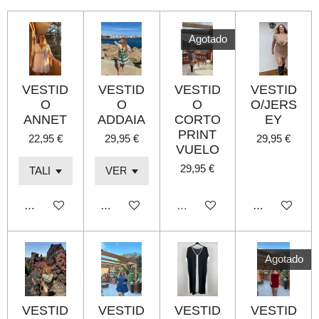
t
t
t
t
i
i
i
i
r
r
r
r
Agotado
VESTID
VESTID
VESTID
VESTID
O
O
O
O/JERS
ANNET
ADDAIA
CORTO
EY
PRINT
22,95 €
29,95 €
29,95 €
VUELO
29,95 €
Añadir al carrito
Añadir al carrito
Agotado
Añadir al carri
Agotado
VESTID
VESTID
VESTID
VESTID