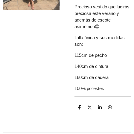
Precioso vestido que lucirás
preciosa este verano y
además de escote
asimétrico😍
Talla única y sus medidas
son:
115cm de pecho
140cm de cintura
160cm de cadera
100% poliéster.
C
C
C
C
o
o
o
o
m
m
m
m
p
p
p
p
a
a
a
a
r
r
r
r