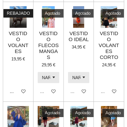
REBAJADO
Agotado
Agotado
Agotado
VESTID
VESTID
VESTID
VESTID
O
O
O IDEAL
O
VOLANT
FLECOS
VOLANT
34,95 €
ES
MANGA
ES
S
CORTO
19,95 €
29,95 €
24,95 €
Añadir al carrito
Agotado
Agotado
Agotado
Agotado
Agotado
Agotado