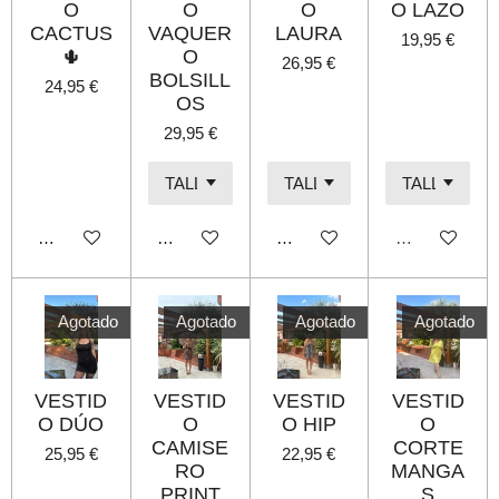
O
O
O
O LAZO
CACTUS
VAQUER
LAURA
19,95 €
🌵
O
26,95 €
BOLSILL
24,95 €
OS
29,95 €
Añadir al carrito
Añadir al carrito
Añadir al carrito
Agotado
Agotado
Agotado
Agotado
Agotado
VESTID
VESTID
VESTID
VESTID
O DÚO
O
O HIP
O
CAMISE
CORTE
25,95 €
22,95 €
RO
MANGA
PRINT
S