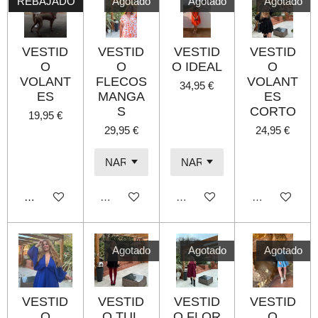
REBAJADO
Agotado
Agotado
Agotado
VESTID
VESTID
VESTID
VESTID
O
O
O IDEAL
O
VOLANT
FLECOS
VOLANT
34,95 €
ES
MANGA
ES
S
CORTO
19,95 €
29,95 €
24,95 €
Añadir al carrito
Agotado
Agotado
Agotado
Agotado
Agotado
Agotado
VESTID
VESTID
VESTID
VESTID
O
O TUL
O FLOR
O