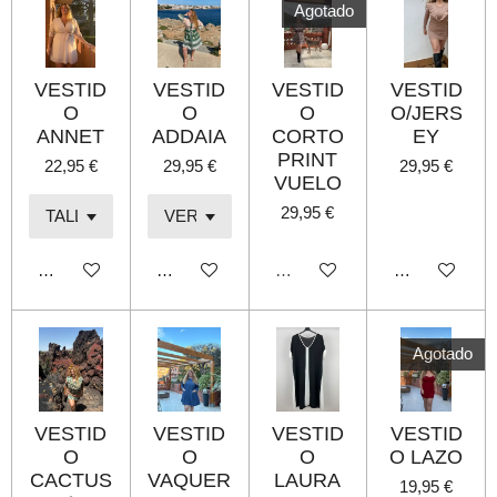
Agotado
VESTID
VESTID
VESTID
VESTID
O
O
O
O/JERS
ANNET
ADDAIA
CORTO
EY
PRINT
22,95 €
29,95 €
29,95 €
VUELO
29,95 €
Añadir al carrito
Añadir al carrito
Agotado
Añadir al carri
Agotado
VESTID
VESTID
VESTID
VESTID
O
O
O
O LAZO
CACTUS
VAQUER
LAURA
19,95 €