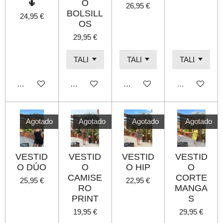
🌵
O
26,95 €
BOLSILL
24,95 €
OS
29,95 €
Añadir al carrito
Añadir al carrito
Añadir al carrito
Agotado
Agotado
Agotado
Agotado
Agotado
VESTID
VESTID
VESTID
VESTID
O DÚO
O
O HIP
O
CAMISE
CORTE
25,95 €
22,95 €
RO
MANGA
PRINT
S
19,95 €
29,95 €