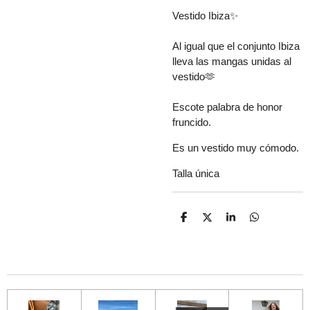
Vestido Ibiza✨
Al igual que el conjunto Ibiza
lleva las mangas unidas al
vestido🫶
Escote palabra de honor
fruncido.
Es un vestido muy cómodo.
Talla única
C
C
C
C
o
o
o
o
m
m
m
m
p
p
p
p
a
a
a
a
r
r
r
r
t
t
t
t
i
i
i
i
r
r
r
r