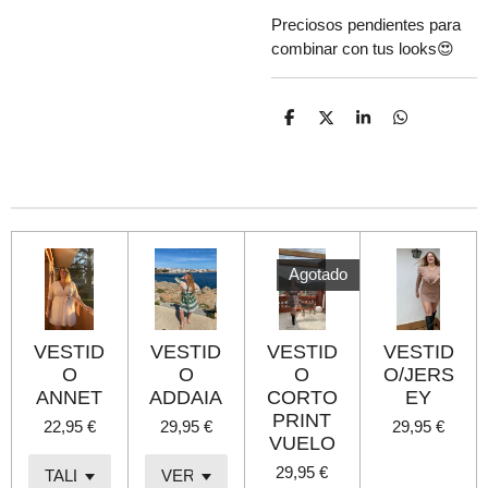
Preciosos pendientes para
combinar con tus looks😍
C
C
C
C
o
o
o
o
m
m
m
m
p
p
p
p
a
a
a
a
r
r
r
r
t
t
t
t
i
i
i
i
r
r
r
r
Agotado
VESTID
VESTID
VESTID
VESTID
O
O
O
O/JERS
ANNET
ADDAIA
CORTO
EY
PRINT
22,95 €
29,95 €
29,95 €
VUELO
29,95 €