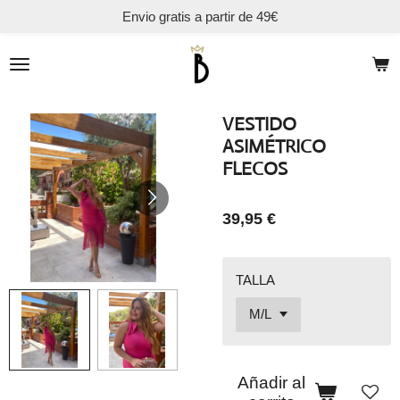
Envio gratis a partir de 49€
Ir
al
contenido
principal
VESTIDO
ASIMÉTRICO
FLECOS
39,95 €
TALLA
Añadir al