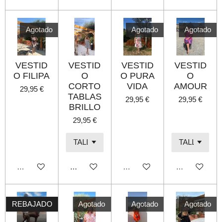
Agotado
Agotado
Agotado
VESTID
VESTID
VESTID
VESTID
O FILIPA
O
O PURA
O
CORTO
VIDA
AMOUR
29,95 €
TABLAS
29,95 €
29,95 €
BRILLO
29,95 €
Agotado
Añadir al carrito
Agotado
Agotado
REBAJADO
Agotado
Agotado
Agotado