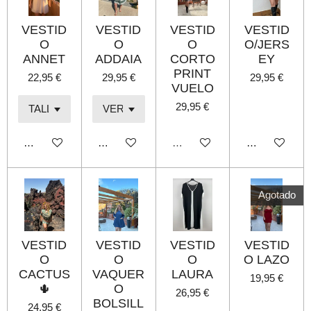
VESTID
VESTID
VESTID
VESTID
O
O
O
O/JERS
ANNET
ADDAIA
CORTO
EY
PRINT
22,95 €
29,95 €
29,95 €
VUELO
29,95 €
Añadir al carrito
Añadir al carrito
Agotado
Añadir al carri
Agotado
VESTID
VESTID
VESTID
VESTID
O
O
O
O LAZO
CACTUS
VAQUER
LAURA
19,95 €
🌵
O
26,95 €
BOLSILL
24,95 €