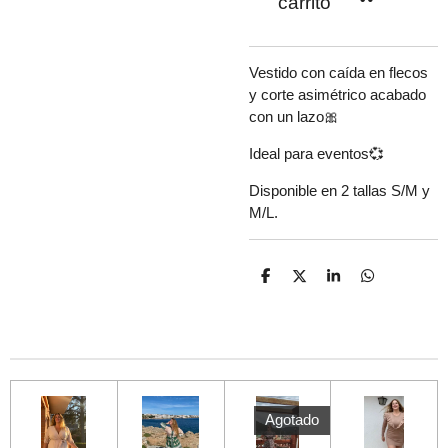
carrito
Vestido con caída en flecos
y corte asimétrico acabado
con un lazo🎀
Ideal para eventos💞
Disponible en 2 tallas S/M y
M/L.
C
C
C
C
o
o
o
o
m
m
m
m
p
p
p
p
a
a
a
a
r
r
r
r
t
t
t
t
i
i
i
i
r
r
r
r
Agotado