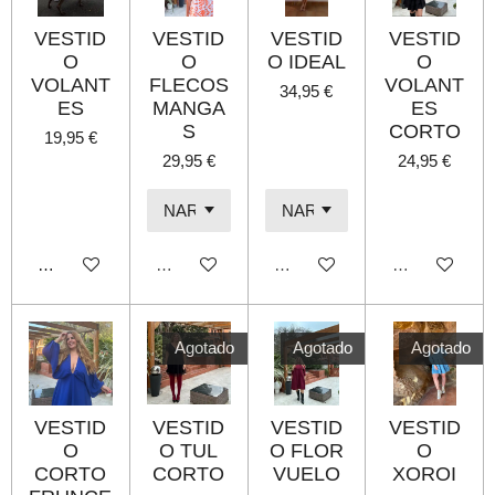
VESTID
VESTID
VESTID
VESTID
O
O
O IDEAL
O
VOLANT
FLECOS
VOLANT
34,95 €
ES
MANGA
ES
S
CORTO
19,95 €
29,95 €
24,95 €
Añadir al carrito
Agotado
Agotado
Agotado
Agotado
Agotado
Agotado
VESTID
VESTID
VESTID
VESTID
O
O TUL
O FLOR
O
CORTO
CORTO
VUELO
XOROI